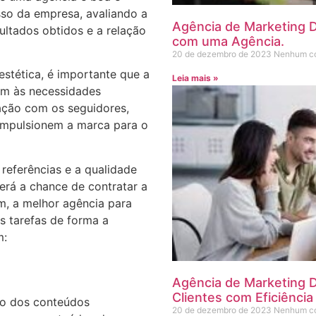
sso da empresa, avaliando a
Agência de Marketing Di
ultados obtidos e a relação
com uma Agência.
20 de dezembro de 2023
Nenhum co
stética, é importante que a
Leia mais »
am às necessidades
ração com os seguidores,
 impulsionem a marca para o
referências e a qualidade
erá a chance de contratar a
m, a melhor agência para
 tarefas de forma a
m:
Agência de Marketing D
Clientes com Eficiência
co dos conteúdos
20 de dezembro de 2023
Nenhum co