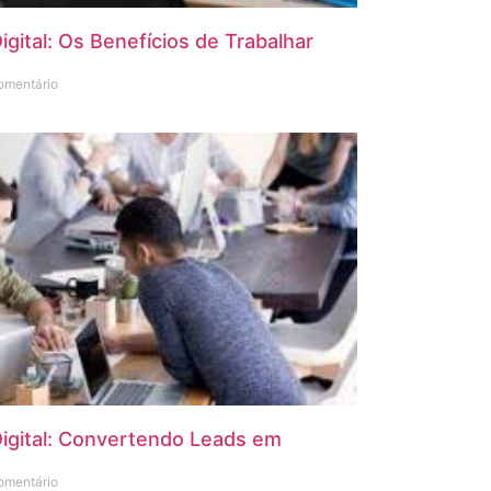
gital: Os Benefícios de Trabalhar
mentário
igital: Convertendo Leads em
mentário